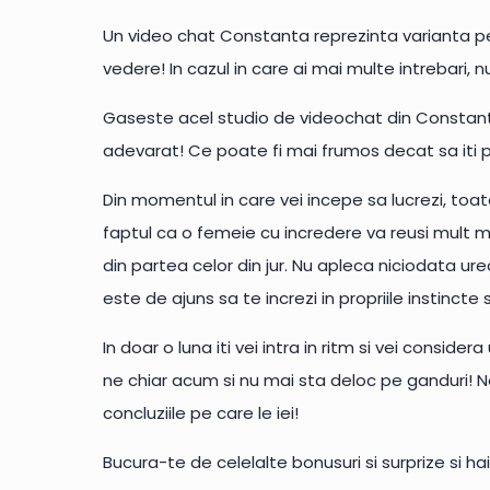
Un video chat Constanta reprezinta varianta p
vedere! In cazul in care ai mai multe intrebari, 
Gaseste acel studio de videochat din Constant
adevarat! Ce poate fi mai frumos decat sa iti pe
Din momentul in care vei incepe sa lucrezi, toate 
faptul ca o femeie cu incredere va reusi mult ma
din partea celor din jur. Nu apleca niciodata ure
este de ajuns sa te increzi in propriile instincte
In doar o luna iti vei intra in ritm si vei consid
ne chiar acum si nu mai sta deloc pe ganduri! Noi 
concluziile pe care le iei!
Bucura-te de celelalte bonusuri si surprize si hai 