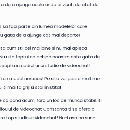
a de a ajunge acolo unde ai visat, de atat de
urs sa faci parte din lumea modelelor care
eu gata de a ajunge cat mai departe!
ta cum stii cel mai bine si nu mai apleca
l! Nu uita faptul ca echipa noastra este gata de
steapta in cadrul unui studio de videochat!
fi un model norocos! Pe site vei gasi o multime
 mai fa griji si stai linistita!
e ca pana acum, fara un loc de munca stabil, iti
udioului de videochat Constanta ti se ofera o
re top studiouri videochat! Nu-i asa ca suna