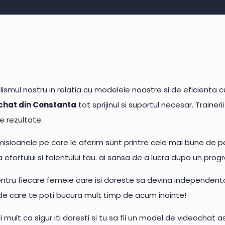
smul nostru in relatia cu modelele noastre si de eficienta c
chat din Constanta
tot sprijinul si suportul necesar. Traineri
 rezultate.
isioanele pe care le oferim sunt printre cele mai bune de p
 efortului si talentului tau. ai sansa de a lucra dupa un progr
tru fiecare femeie care isi doreste sa devina independenta,
ii de care te poti bucura mult timp de acum inainte!
lt ca sigur iti doresti si tu sa fii un model de videochat asa