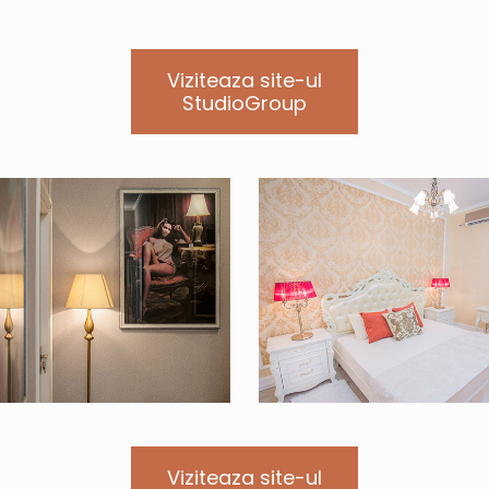
Viziteaza site-ul
StudioGroup
Viziteaza site-ul