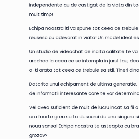
independente au de castigat de la viata din to
mult timp!
Echipa noastra iti va spune tot ceea ce trebuie s
reusesc cu adevarat in viata! Un model ideal 
Un studio de videochat de inalta calitate te va
urechea la ceea ce se intampla in jurul tau, deo
a-ti arata tot ceea ce trebuie sa stii. Tineri d
Datorita unui echipament de ultima generatie, te
de informatii interesante care te vor determina sa i
Vei avea suficient de mult de lucru incat sa fii
era foarte greu sa te descurci de una singura si
noua sansa! Echipa noastra te asteapta cu brat
grozav?