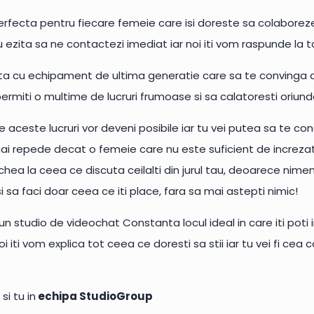
erfecta pentru fiecare femeie care isi doreste sa colabore
nu ezita sa ne contactezi imediat iar noi iti vom raspunde la t
a cu echipament de ultima generatie care sa te convinga d
rmiti o multime de lucruri frumoase si sa calatoresti oriunde 
aceste lucruri vor deveni posibile iar tu vei putea sa te conce
i repede decat o femeie care nu este suficient de increzatoar
chea la ceea ce discuta ceilalti din jurul tau, deoarece nimeni 
 si sa faci doar ceea ce iti place, fara sa mai astepti nimic!
era un studio de videochat Constanta locul ideal in care iti pot
iti vom explica tot ceea ce doresti sa stii iar tu vei fi cea c
si tu in
echipa StudioGroup