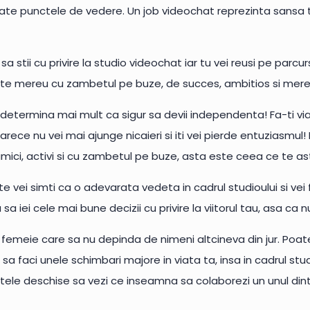
ate punctele de vedere. Un job videochat reprezinta sansa t
a stii cu privire la studio videochat iar tu vei reusi pe parc
este mereu cu zambetul pe buze, de succes, ambitios si mer
 determina mai mult ca sigur sa devii independenta! Fa-ti via
arece nu vei mai ajunge nicaieri si iti vei pierde entuziasmu
inamici, activi si cu zambetul pe buze, asta este ceea ce te a
 vei simti ca o adevarata vedeta in cadrul studioului si vei 
ei cele mai bune decizii cu privire la viitorul tau, asa ca nu iti
 o femeie care sa nu depinda de nimeni altcineva din jur. Poat
 sa faci unele schimbari majore in viata ta, insa in cadrul st
ele deschise sa vezi ce inseamna sa colaborezi un unul dint