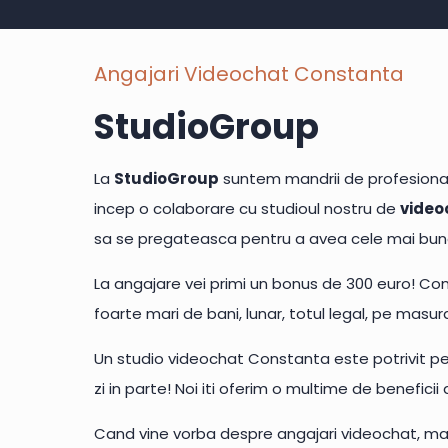
Angajari Videochat Constanta
StudioGroup
La
StudioGroup
suntem mandrii de profesionali
incep o colaborare cu studioul nostru de
video
sa se pregateasca pentru a avea cele mai bune
La angajare vei primi un bonus de 300 euro! Com
foarte mari de bani, lunar, totul legal, pe masura
Un studio videochat Constanta este potrivit pen
zi in parte! Noi iti oferim o multime de benefic
Cand vine vorba despre angajari videochat, mai mu