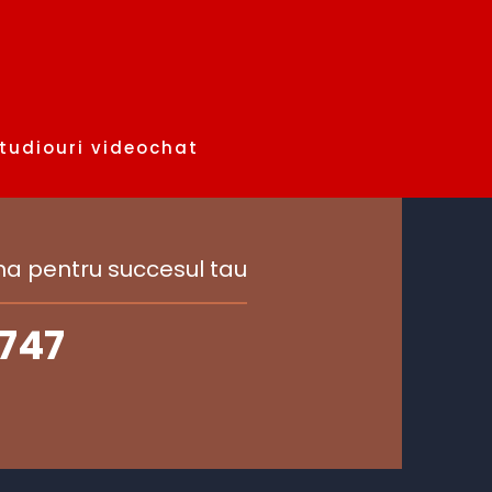
studiouri videochat
a pentru succesul tau
 747