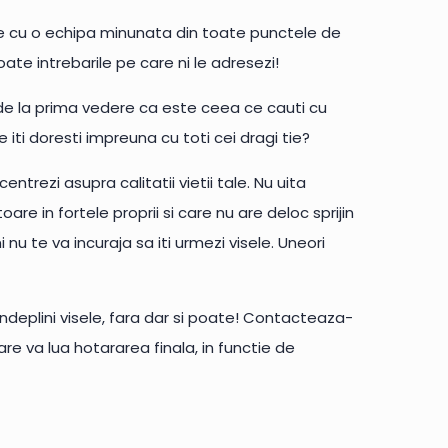
ze cu o echipa minunata din toate punctele de
oate intrebarile pe care ni le adresezi!
e la prima vedere ca este ceea ce cauti cu
iti doresti impreuna cu toti cei dragi tie?
ntrezi asupra calitatii vietii tale. Nu uita
e in fortele proprii si care nu are deloc sprijin
nu te va incuraja sa iti urmezi visele. Uneori
i indeplini visele, fara dar si poate! Contacteaza-
are va lua hotararea finala, in functie de