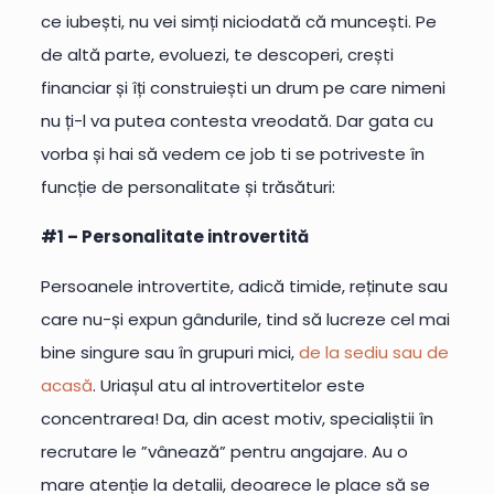
ce iubești, nu vei simți niciodată că muncești. Pe
de altă parte, evoluezi, te descoperi, crești
financiar și îți construiești un drum pe care nimeni
nu ți-l va putea contesta vreodată. Dar gata cu
vorba și hai să vedem ce job ti se potriveste în
funcție de personalitate și trăsături:
#1 – Personalitate introvertită
Persoanele introvertite, adică timide, reținute sau
care nu-și expun gândurile, tind să lucreze cel mai
bine singure sau în grupuri mici,
de la sediu sau de
acasă
. Uriașul atu al introvertitelor este
concentrarea! Da, din acest motiv, specialiștii în
recrutare le ”vânează” pentru angajare. Au o
mare atenție la detalii, deoarece le place să se