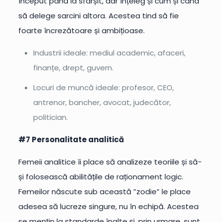
început până la sfârșit, dar înțeleg și cum și când
să delege sarcini altora. Acestea tind să fie
foarte încrezătoare și ambițioase.
Industrii ideale: mediul academic, afaceri,
finanțe, drept, guvern.
Locuri de muncă ideale: profesor, CEO,
antrenor, bancher, avocat, judecător,
politician.
#7 Personalitate analitică
Femeii analitice îi place să analizeze teoriile și să-
și folosească abilitățile de raționament logic.
Femeilor născute sub această ”zodie” le place
adesea să lucreze singure, nu în echipă. Acestea
se mențin la standarde înalte și, prin urmare, sunt